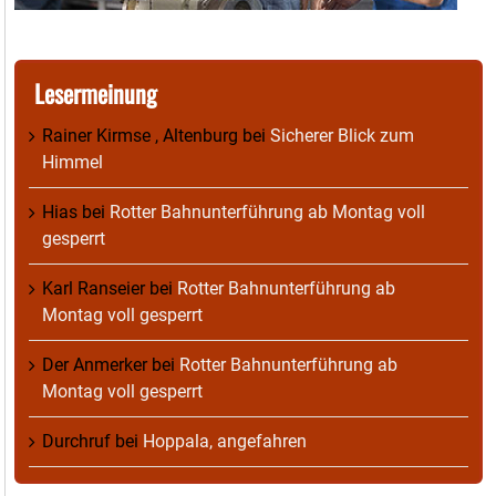
Lesermeinung
Rainer Kirmse , Altenburg
bei
Sicherer Blick zum
Himmel
Hias
bei
Rotter Bahnunterführung ab Montag voll
gesperrt
Karl Ranseier
bei
Rotter Bahnunterführung ab
Montag voll gesperrt
Der Anmerker
bei
Rotter Bahnunterführung ab
Montag voll gesperrt
Durchruf
bei
Hoppala, angefahren