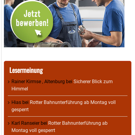
Lesermeinung
Rainer Kirmse , Altenburg
bei
Sicherer Blick zum
Himmel
Hias
bei
Rotter Bahnunterführung ab Montag voll
gesperrt
Karl Ranseier
bei
Rotter Bahnunterführung ab
Montag voll gesperrt