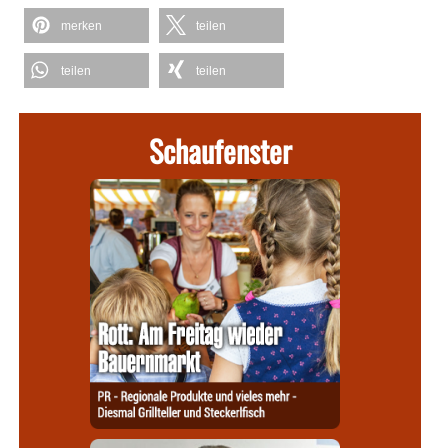
merken
teilen
teilen
teilen
Schaufenster