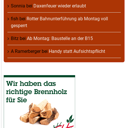
Sonnia
bei
Daxenfeuer wieder erlaubt
fish
bei
Rotter Bahnunterführung ab Montag voll
gesperrt
Bitz
bei
Ab Montag: Baustelle an der B15
A Ramerberger
bei
Handy statt Aufsichtspflicht