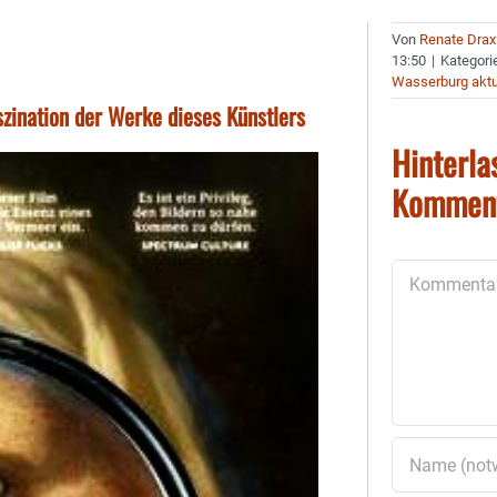
Von
Renate Drax
13:50
|
Kategori
Wasserburg aktu
szination der Werke dieses Künstlers
Hinterla
Kommen
Kommentar