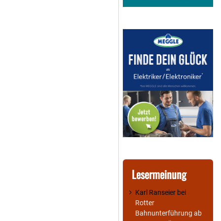
Lesermeinung
Karl Ranseier
bei
Rotter
Bahnunterführung ab