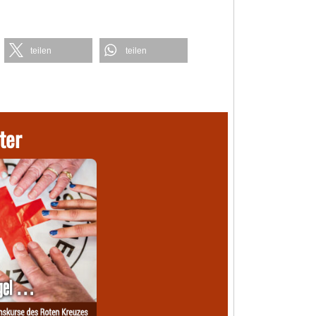
teilen
teilen
ter