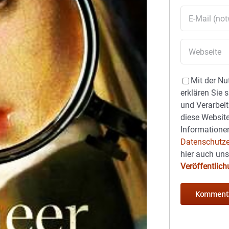
Mit der Nu
erklären Sie 
und Verarbeit
diese Website
Informationen
Datenschutze
hier auch un
Veröffentlic