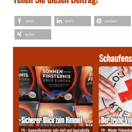
teilen
teilen
merken
teilen
Schaufens