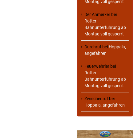
Montag voll gesperrt
Der Anmerker
bei
Rotter
Bahnunterführung ab
Montag voll gesperrt
Durchruf
bei
Hoppala,
angefahren
Feuerwehrler
bei
Rotter
Bahnunterführung ab
Montag voll gesperrt
Zwischenruf
bei
Hoppala, angefahren