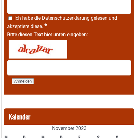
Ich habe die
Datenschutzerklärung
gelesen und
*
akzeptiere diese.
Bitte diesen Text hier unten eingeben:
Kalender
November 2023
M
D
M
D
F
S
S