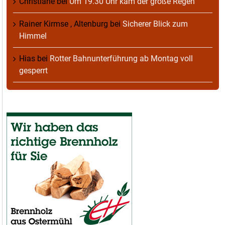
Christiane
bei
Um 19.30 Uhr kam der große Regen
Rainer Kirmse , Altenburg
bei
Sicherer Blick zum
Himmel
Hias
bei
Rotter Bahnunterführung ab Montag voll
gesperrt