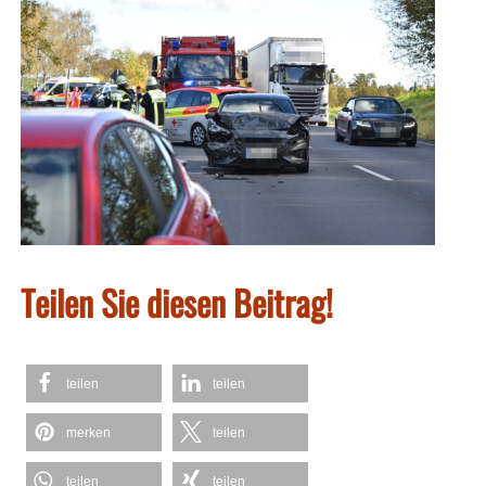
Teilen Sie diesen Beitrag!
teilen
teilen
merken
teilen
teilen
teilen