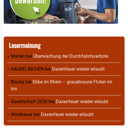
Lesermeinung
Marlen
bei
Überwachung der Durchfahrtsverbote
HAUBELINCHEN
bei
Daxenfeuer wieder erlaubt
Blocky
bei
Ebbe im Rhein – grauebraune Fluten im
Inn
Gesellschaft 2026
bei
Daxenfeuer wieder erlaubt
Woidbauer
bei
Daxenfeuer wieder erlaubt