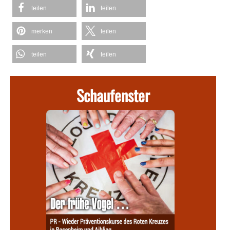
teilen
teilen
merken
teilen
teilen
teilen
Schaufenster