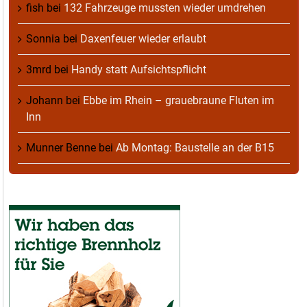
fish
bei
132 Fahrzeuge mussten wieder umdrehen
Sonnia
bei
Daxenfeuer wieder erlaubt
3mrd
bei
Handy statt Aufsichtspflicht
Johann
bei
Ebbe im Rhein – grauebraune Fluten im
Inn
Munner Benne
bei
Ab Montag: Baustelle an der B15