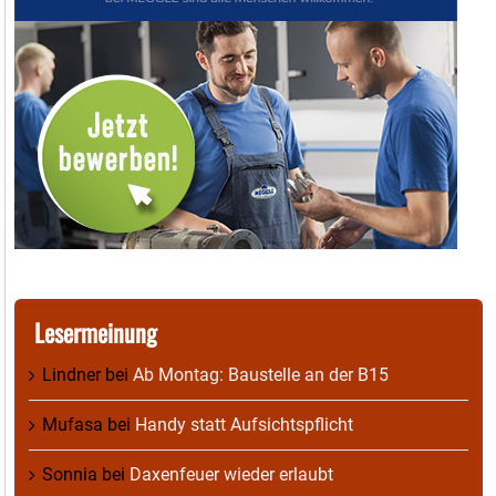
Lesermeinung
Lindner
bei
Ab Montag: Baustelle an der B15
Mufasa
bei
Handy statt Aufsichtspflicht
Sonnia
bei
Daxenfeuer wieder erlaubt