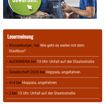
Lesermeinung
Wasserburger_
bei
Wie geht es weiter mit dem
Stadtbus?
ALEXANDRA
bei
13 Uhr: Unfall auf der Staatsstraße
Gesellschaft 2026
bei
Hoppala, angefahren
4×4
bei
Hoppala, angefahren
J
bei
13 Uhr: Unfall auf der Staatsstraße