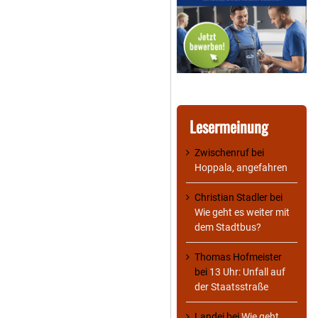
Lesermeinung
Zwischenruf
bei
Hoppala, angefahren
Christian Stadler
bei
Wie geht es weiter mit
dem Stadtbus?
Thomas Hofmeister
bei
13 Uhr: Unfall auf
der Staatsstraße
Landei
bei
Wie geht