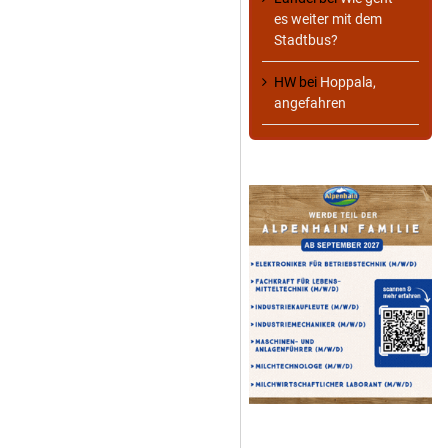
es weiter mit dem
Stadtbus?
HW
bei
Hoppala,
angefahren