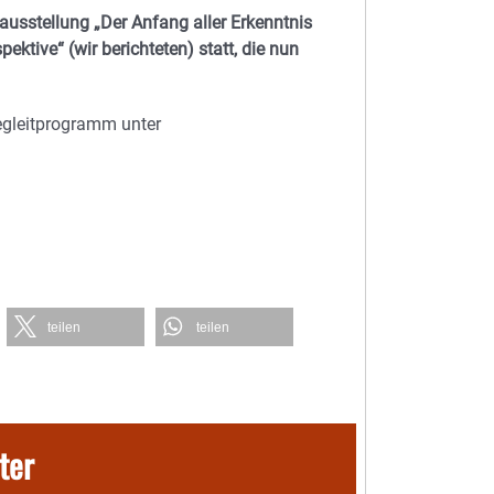
usstellung „Der Anfang aller Erkenntnis
ektive“ (wir berichteten) statt, die nun
egleitprogramm unter
teilen
teilen
ter