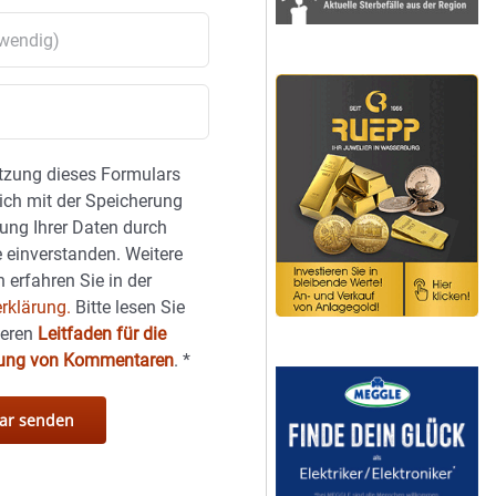
tzung dieses Formulars
sich mit der Speicherung
ung Ihrer Daten durch
 einverstanden. Weitere
 erfahren Sie in der
rklärung.
Bitte lesen Sie
seren
Leitfaden für die
hung von Kommentaren
.
*