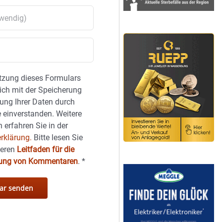
tzung dieses Formulars
sich mit der Speicherung
ung Ihrer Daten durch
 einverstanden. Weitere
 erfahren Sie in der
rklärung.
Bitte lesen Sie
seren
Leitfaden für die
hung von Kommentaren
.
*