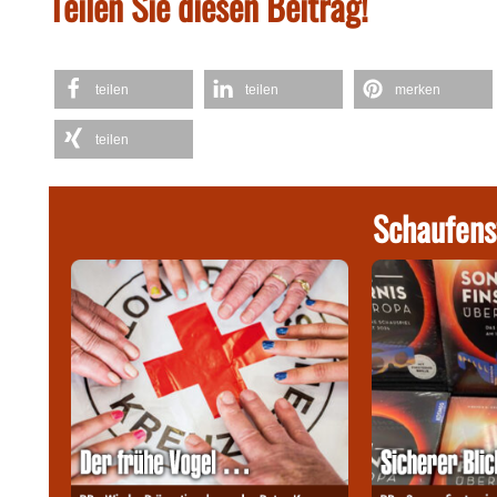
Teilen Sie diesen Beitrag!
teilen
teilen
merken
teilen
Schaufens