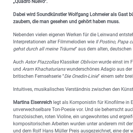
„Quadro Nuevo“.
Dabei wird Soundkünstler Wolfgang Lohmeier als Gast b
zaubern, die man gesehen und gehört haben muss.
Nebenden vielen eigenen Werken für die Leinwand entste
Interpretationen alter Filmmelodien wie
Il Postino, Papa 
gehst durch all meine Träume
“ aus dem alten, deutschen 
Auch
Astor Piazzollas
Klassiker
Oblivion
wurde einst im F
und
Aram Khachaturians
wunderschönes Adagio aus der 
britischen Fernsehserie “
Die Onedin-Linie
” einem sehr br
Intuitives, musikalisches Verständnis zwischen den Künstl
Martina Eisenreich
legt als Komponistin für Kinofilme in
unverwechselbare Ton-Poesie vor. Und sie beherrscht auch
französischen, roten Violine, ein ungewohntes und ergreif
kompositorischen Arbeiten wurden unter anderem mit dem 
und dem Rolf Hans Müller Preis ausgezeichnet, eine der w