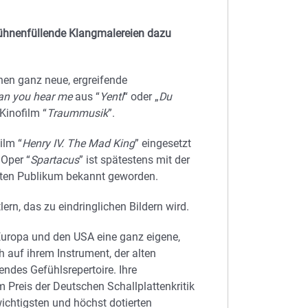
ühnenfüllende Klangmalereien dazu
hen ganz neue, ergreifende
can you hear me
aus “
Yentl
“ oder „
Du
Kinofilm “
Traummusik
”.
ilm “
Henry IV. The Mad King
” eingesetzt
Oper “
Spartacus
” ist spätestens mit der
eiten Publikum bekannt geworden.
ern, das zu eindringlichen Bildern wird.
 Europa und den USA eine ganz eigene,
 auf ihrem Instrument, der alten
endes Gefühlsrepertoire. Ihre
Preis der Deutschen Schallplattenkritik
ichtigsten und höchst dotierten