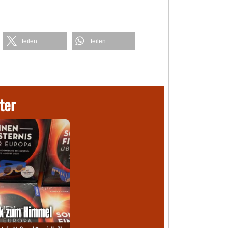
teilen
teilen
ter