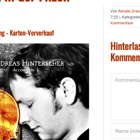
Von
Renate Drax
7:23
|
Kategorie
Kommentare
ing - Karten-Vorverkauf
Hinterla
Kommen
Kommentar