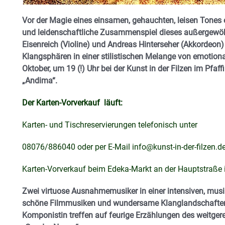
Vor der Magie eines einsamen, gehauchten, leisen Tones e
und leidenschaftliche Zusammenspiel dieses außergewöh
Eisenreich (Violine) und Andreas Hinterseher (Akkordeo
Klangsphären in einer stilistischen Melange von emotiona
Oktober, um 19 (!) Uhr bei der Kunst in der Filzen im Pfa
„Andima“.
Der Karten-Vorverkauf läuft:
Karten- und Tischreservierungen telefonisch unter
08076/886040 oder per E-Mail
info@kunst-in-der-filzen.d
Karten-Vorverkauf beim Edeka-Markt an der Hauptstraße i
Zwei virtuose Ausnahmemusiker in einer intensiven, mu
schöne Filmmusiken und wundersame Klanglandschaften de
Komponistin treffen auf feurige Erzählungen des weitger