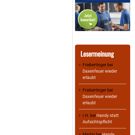
Lesermeinung
Friebertinger
bei
Daxenfeuer wieder
erlaubt
Friebertinger
bei
Daxenfeuer wieder
erlaubt
I.H.
bei
Handy statt
Aufsichtspflicht
Martin
bei
Handy