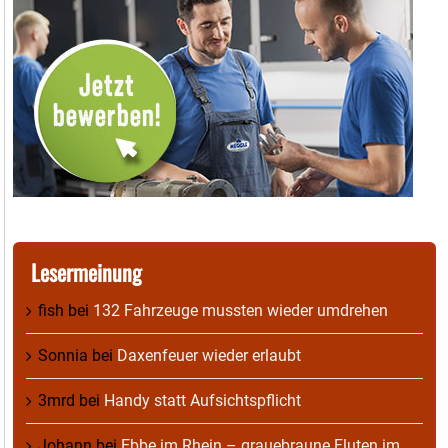
Lesermeinung
fish
bei
132 Fahrzeuge mussten wieder umdrehen
Sonnia
bei
Daxenfeuer wieder erlaubt
3mrd
bei
Handy statt Aufsichtspflicht
Johann
bei
Ebbe im Rhein – grauebraune Fluten im