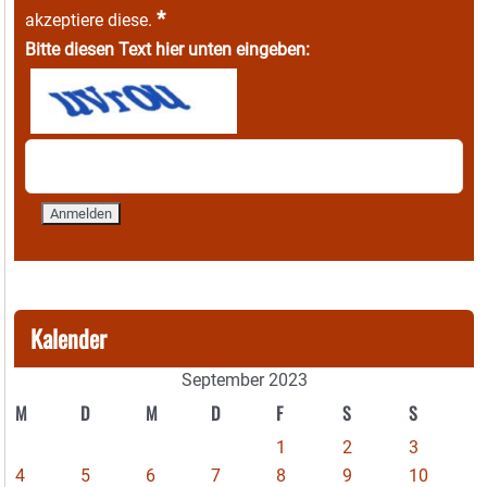
*
akzeptiere diese.
Bitte diesen Text hier unten eingeben:
Kalender
September 2023
M
D
M
D
F
S
S
1
2
3
4
5
6
7
8
9
10