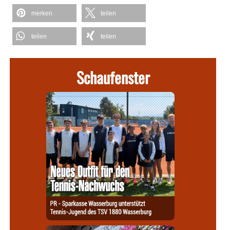
merken
teilen
teilen
teilen
Schaufenster