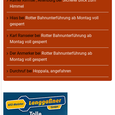
Rainer Kirmse , Altenburg
bei
Sicherer Blick zum
Himmel
Hias
bei
Rotter Bahnunterführung ab Montag voll
gesperrt
Karl Ranseier
bei
Rotter Bahnunterführung ab
Montag voll gesperrt
Der Anmerker
bei
Rotter Bahnunterführung ab
Montag voll gesperrt
Durchruf
bei
Hoppala, angefahren