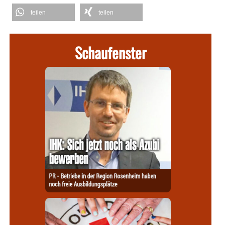
teilen
teilen
Schaufenster