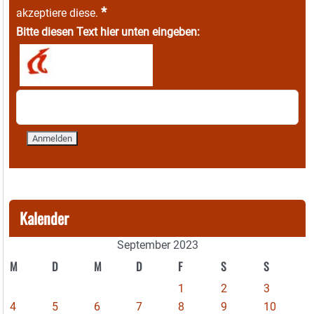
*
akzeptiere diese.
Bitte diesen Text hier unten eingeben:
Kalender
September 2023
M
D
M
D
F
S
S
1
2
3
4
5
6
7
8
9
10