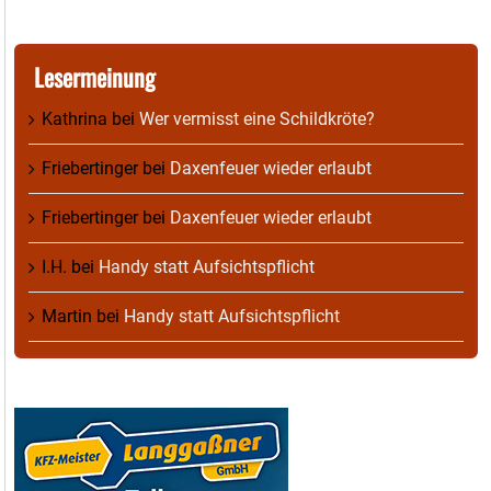
Lesermeinung
Kathrina
bei
Wer vermisst eine Schildkröte?
Friebertinger
bei
Daxenfeuer wieder erlaubt
Friebertinger
bei
Daxenfeuer wieder erlaubt
I.H.
bei
Handy statt Aufsichtspflicht
Martin
bei
Handy statt Aufsichtspflicht