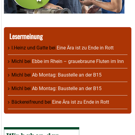
Lesermeinung
I.Heinz und Gatte
bei
Eine Ära ist zu Ende in Rott
Michl
bei
Ebbe im Rhein – grauebraune Fluten im Inn
Michl
bei
Ab Montag: Baustelle an der B15
Michl
bei
Ab Montag: Baustelle an der B15
Bäckereifreund
bei
Eine Ära ist zu Ende in Rott