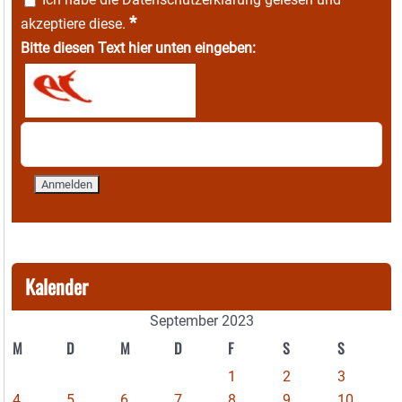
*
akzeptiere diese.
Bitte diesen Text hier unten eingeben:
Kalender
September 2023
M
D
M
D
F
S
S
1
2
3
4
5
6
7
8
9
10