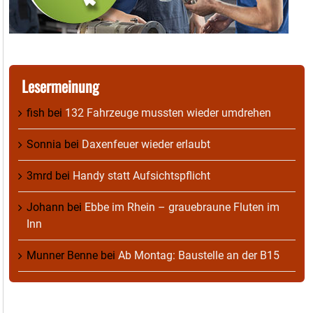
Lesermeinung
fish
bei
132 Fahrzeuge mussten wieder umdrehen
Sonnia
bei
Daxenfeuer wieder erlaubt
3mrd
bei
Handy statt Aufsichtspflicht
Johann
bei
Ebbe im Rhein – grauebraune Fluten im
Inn
Munner Benne
bei
Ab Montag: Baustelle an der B15