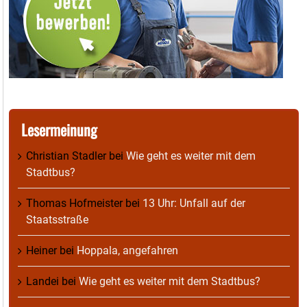
Lesermeinung
Christian Stadler
bei
Wie geht es weiter mit dem
Stadtbus?
Thomas Hofmeister
bei
13 Uhr: Unfall auf der
Staatsstraße
Heiner
bei
Hoppala, angefahren
Landei
bei
Wie geht es weiter mit dem Stadtbus?