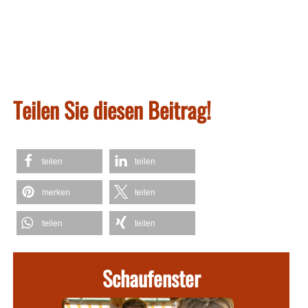
Teilen Sie diesen Beitrag!
teilen
teilen
merken
teilen
teilen
teilen
Schaufenster