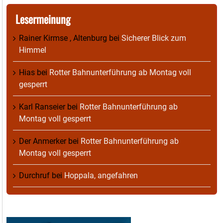
Lesermeinung
Rainer Kirmse , Altenburg
bei
Sicherer Blick zum
Himmel
Hias
bei
Rotter Bahnunterführung ab Montag voll
gesperrt
Karl Ranseier
bei
Rotter Bahnunterführung ab
Montag voll gesperrt
Der Anmerker
bei
Rotter Bahnunterführung ab
Montag voll gesperrt
Durchruf
bei
Hoppala, angefahren