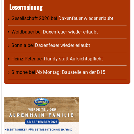
Lesermeinung
Gesellschaft 2026
bei
Daxenfeuer wieder erlaubt
Woidbauer
bei
Daxenfeuer wieder erlaubt
Sonnia
bei
Daxenfeuer wieder erlaubt
Heinz Peter
bei
Handy statt Aufsichtspflicht
Simone
bei
Ab Montag: Baustelle an der B15