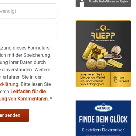
tzung dieses Formulars
sich mit der Speicherung
ung Ihrer Daten durch
 einverstanden. Weitere
 erfahren Sie in der
rklärung.
Bitte lesen Sie
seren
Leitfaden für die
hung von Kommentaren
.
*