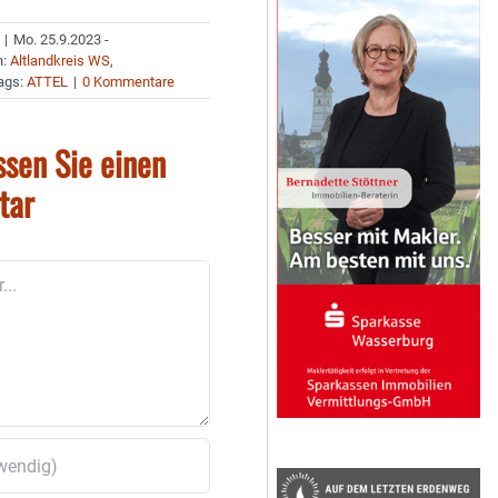
|
Mo. 25.9.2023 -
n:
Altlandkreis WS
,
ags:
ATTEL
|
0 Kommentare
ssen Sie einen
tar