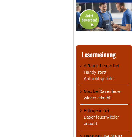
Lesermeinung
A Ramerberger
bei
Handy statt
Aufsichtspflicht
Max
bei
Daxenfeuer
wieder erlaubt
Edlingerin
bei
Daxenfeuer wieder
erlaubt
Hans
bei
Eine Ära ist