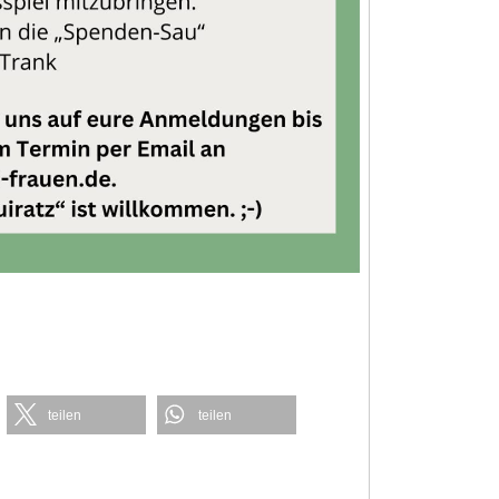
teilen
teilen