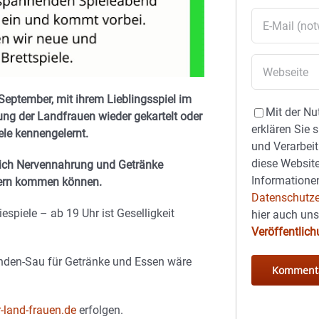
September, mit ihrem Lieblingsspiel im
Mit der Nu
dung der Landfrauen wieder gekartelt oder
erklären Sie 
ele kennengelernt.
und Verarbeit
diese Website
chlich Nervennahrung und Getränke
Informationen
n gern kommen können.
Datenschutze
espiele – ab 19 Uhr ist Geselligkeit
hier auch un
Veröffentlic
Spenden-Sau für Getränke und Essen wäre
r-land-frauen.de
erfolgen.