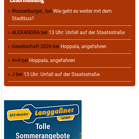
Wasserburger_
bei
Wie geht es weiter mit dem
Stadtbus?
ALEXANDRA
bei
13 Uhr: Unfall auf der Staatsstraße
Gesellschaft 2026
bei
Hoppala, angefahren
4×4
bei
Hoppala, angefahren
J
bei
13 Uhr: Unfall auf der Staatsstraße