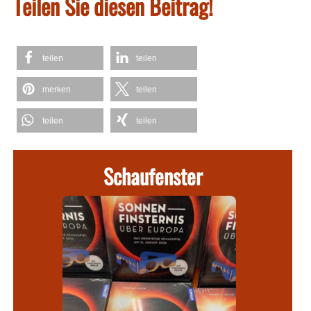
Teilen Sie diesen Beitrag!
teilen
teilen
merken
teilen
teilen
teilen
Schaufenster