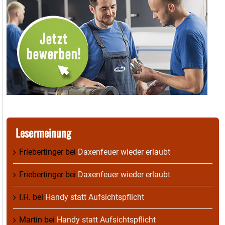
Lesermeinung
Friebertinger
bei
Daxenfeuer wieder erlaubt
Friebertinger
bei
Daxenfeuer wieder erlaubt
I.H.
bei
Handy statt Aufsichtspflicht
Martin
bei
Handy statt Aufsichtspflicht