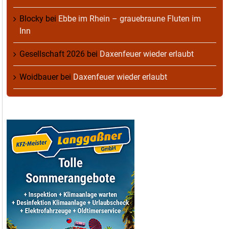
Blocky
bei
Ebbe im Rhein – grauebraune Fluten im
Inn
Gesellschaft 2026
bei
Daxenfeuer wieder erlaubt
Woidbauer
bei
Daxenfeuer wieder erlaubt