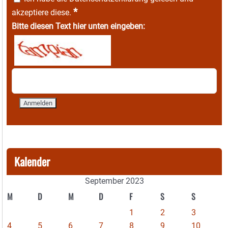
*
akzeptiere diese.
Bitte diesen Text hier unten eingeben:
Kalender
September 2023
M
D
M
D
F
S
S
1
2
3
4
5
6
7
8
9
10