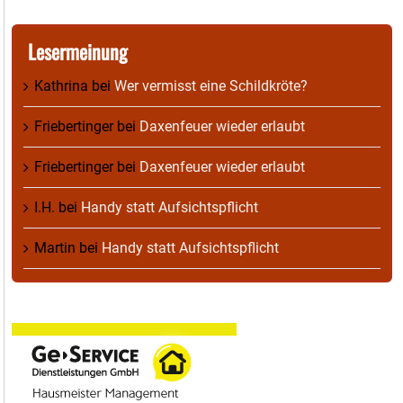
Lesermeinung
Kathrina
bei
Wer vermisst eine Schildkröte?
Friebertinger
bei
Daxenfeuer wieder erlaubt
Friebertinger
bei
Daxenfeuer wieder erlaubt
I.H.
bei
Handy statt Aufsichtspflicht
Martin
bei
Handy statt Aufsichtspflicht