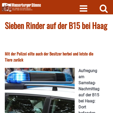
Skip
to
content
Sieben Rinder auf der B15 bei Haag
Mit der Polizei eilte auch der Besitzer herbei und lotste die
Tiere zurück
Aufregung
am
Samstag-
Nachmittag
auf der B15
bei Haag:
Dort