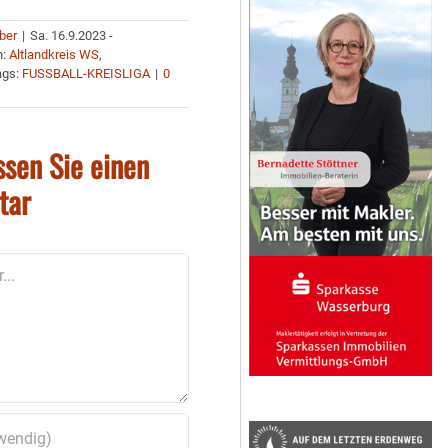
uber
|
Sa. 16.9.2023 -
n:
Altlandkreis WS
,
ags:
FUSSBALL-KREISLIGA
|
0
ssen Sie einen
tar