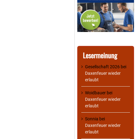
Lesermeinung
Gesellschaft 2026
bei
Daxenfeuer wieder
erlaubt
Woidbauer
bei
Daxenfeuer wieder
erlaubt
Sonnia
bei
Daxenfeuer wieder
erlaubt