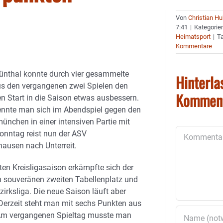
Von
Christian H
7:41
|
Kategorie
Heimatsport
|
T
Kommentare
ünthal konnte durch vier gesammelte
Hinterla
s den vergangenen zwei Spielen den
Kommen
 Start in die Saison etwas ausbessern.
rennte man sich im Abendspiel gegen den
ünchen in einer intensiven Partie mit
Kommentar
onntag reist nun der ASV
ausen nach Unterreit.
zten Kreisligasaison erkämpfte sich der
 souveränen zweiten Tabellenplatz und
zirksliga. Die neue Saison läuft aber
erzeit steht man mit sechs Punkten aus
. Am vergangenen Spieltag musste man