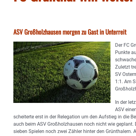
ASV Großholzhausen morgen zu Gast in Unterreit
Der FC Gr
Punkte au
schwachen
Zuletzt t
SV Osterm
1:1. Am S
Großholzh
In der let
ASV einen
scheiterte erst in der Relegation um den Aufstieg in die Be
auch beim ASV Großholzhausen noch nicht wie geplant. D
sieben Spielen noch zwei Zähler hinter den Grünthalern