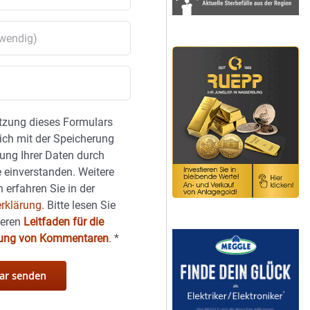
tzung dieses Formulars
sich mit der Speicherung
ung Ihrer Daten durch
 einverstanden. Weitere
 erfahren Sie in der
rklärung.
Bitte lesen Sie
seren
Leitfaden für die
hung von Kommentaren
.
*