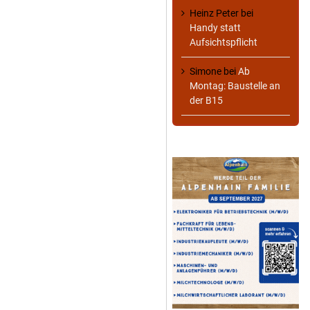
Heinz Peter
bei
Handy statt
Aufsichtspflicht
Simone
bei
Ab
Montag: Baustelle an
der B15