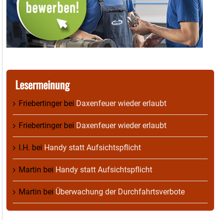
Lesermeinung
Friebertinger
bei
Daxenfeuer wieder erlaubt
Friebertinger
bei
Daxenfeuer wieder erlaubt
I.H.
bei
Handy statt Aufsichtspflicht
Martin
bei
Handy statt Aufsichtspflicht
Martin
bei
Überwachung der Durchfahrtsverbote