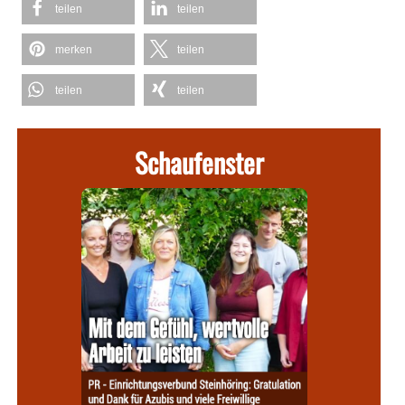
teilen
teilen
merken
teilen
teilen
teilen
Schaufenster