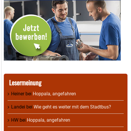
Lesermeinung
Heiner
bei
Hoppala, angefahren
Landei
bei
Wie geht es weiter mit dem Stadtbus?
HW
bei
Hoppala, angefahren