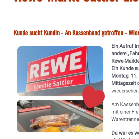
Kunde sucht Kundin - An Kassenband getroffen - Wi
Ein Aufruf i
andere „Fah
Rewe-Marktes
Ein Kunde su
Montag, 11. 
Mittagszeit 
wiedersehen
Am Kassenban
mit einer Fr
Warentrenner
Da war es w