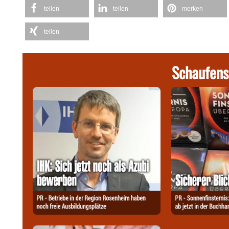
teilen
teilen
merken
teilen
Schaufens