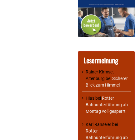
Lesermeinung
Rainer Kirmse ,
Altenburg
bei
Sicherer
Blick zum Himmel
Hias
bei
Rotter
Bahnunterführung ab
Montag voll gesperrt
Karl Ranseier
bei
Rotter
Bahnunterführung ab