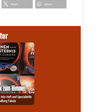
teilen
teilen
ter