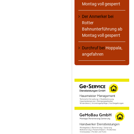
Montag voll gesperrt
Der Anmerker
bei
Rotter
Bahnunterführung ab
Montag voll gesperrt
Durchruf
bei
Hoppala,
angefahren