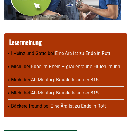
Lesermeinung
I.Heinz und Gatte
bei
Eine Ära ist zu Ende in Rott
Michl
bei
Ebbe im Rhein – grauebraune Fluten im Inn
Michl
bei
Ab Montag: Baustelle an der B15
Michl
bei
Ab Montag: Baustelle an der B15
Bäckereifreund
bei
Eine Ära ist zu Ende in Rott