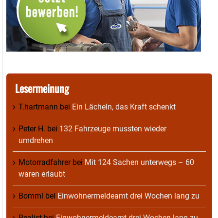
Lesermeinung
T.hartmann
bei
Ein Lächeln, das Kraft schenkt
Peter H.
bei
132 Fahrzeuge mussten wieder
umdrehen
Motorradfahrer
bei
Mit 124 Sachen unterwegs – 60
waren erlaubt
Bomml
bei
Einwohnermeldeamt drei Wochen lang zu
Realist
bei
Einwohnermeldeamt drei Wochen lang zu