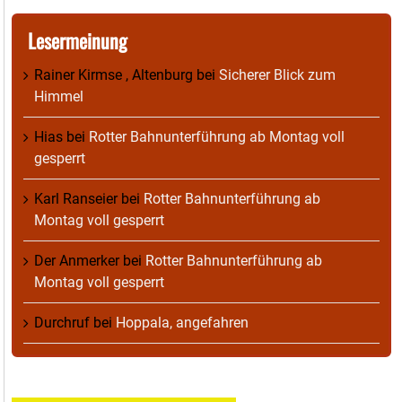
Lesermeinung
Rainer Kirmse , Altenburg
bei
Sicherer Blick zum
Himmel
Hias
bei
Rotter Bahnunterführung ab Montag voll
gesperrt
Karl Ranseier
bei
Rotter Bahnunterführung ab
Montag voll gesperrt
Der Anmerker
bei
Rotter Bahnunterführung ab
Montag voll gesperrt
Durchruf
bei
Hoppala, angefahren