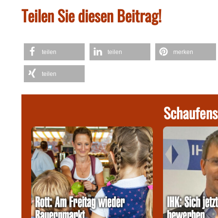
Teilen Sie diesen Beitrag!
teilen
teilen
merken
teilen
Schaufens