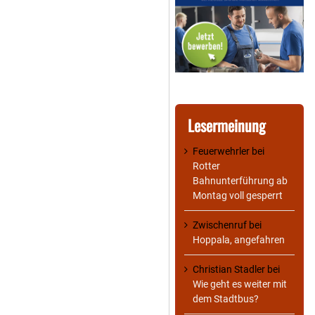
Lesermeinung
Feuerwehrler
bei
Rotter
Bahnunterführung ab
Montag voll gesperrt
Zwischenruf
bei
Hoppala, angefahren
Christian Stadler
bei
Wie geht es weiter mit
dem Stadtbus?