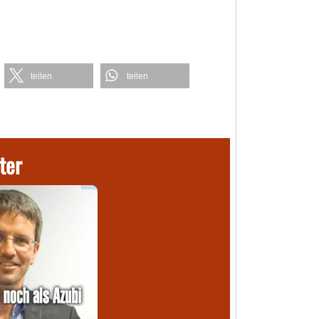
teilen
teilen
ter