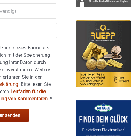
tzung dieses Formulars
sich mit der Speicherung
ung Ihrer Daten durch
 einverstanden. Weitere
 erfahren Sie in der
rklärung.
Bitte lesen Sie
seren
Leitfaden für die
hung von Kommentaren
.
*