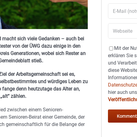
nd macht sich viele Gedanken – auch bei
Rester von der ÜWG dazu einige in den
Mit der Nu
reis Generationen, wobei sich Rester an
erklären Sie 
Gemeindeblatt stieß.
und Verarbeit
diese Website
Ziel der Arbeitsgemeinschaft sei es,
Informationen
 selbstbestimmtes und wür
diges Leben zu
Datenschutze
o fange denn heutzutage das Alter an,
hier auch un
 „alt“ zählen.
Veröffentlic
ied zwischen einem Senioren-
em Senioren-Beirat einer Gemeinde, der
h gemeinschaftlich für die Belange der