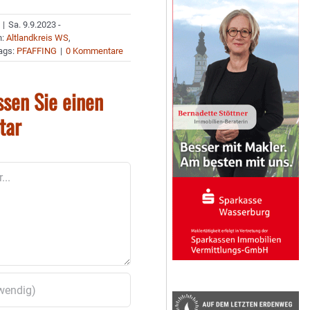
|
Sa. 9.9.2023 -
n:
Altlandkreis WS
,
ags:
PFAFFING
|
0 Kommentare
ssen Sie einen
tar