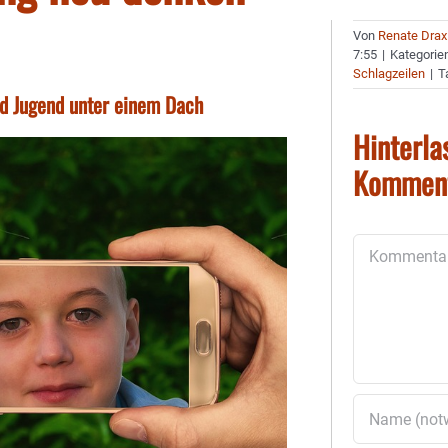
Von
Renate Drax
7:55
|
Kategorie
Schlagzeilen
|
T
nd Jugend unter einem Dach
Hinterla
Kommen
Kommentar