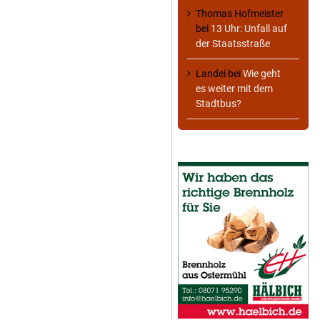
Thomas Hofmeister
bei
13 Uhr: Unfall auf
der Staatsstraße
Landei
bei
Wie geht
es weiter mit dem
Stadtbus?