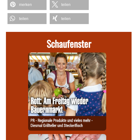
merken
teilen
teilen
teilen
Schaufenster