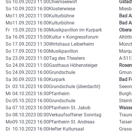
So
10.09.2023 11:00
Chiemseewirt
Gstad
So
10.09.2023 16:00
Klosterwiese
Miesb
Mo
11.09.2023 11:00
Kulturbühne
Bad A
Mo
11.09.2023 16:00
Kulturbühne
Bad A
Fr
15.09.2023 16:00
Musikpavillon im Kurpark
Obera
Sa
16.09.2023 15:00
Kultur + Kongressforum
Altött
So
17.09.2023 11:30
Wirtshaus Leiberheim
Münc
So
17.09.2023 16:00
Musikpavillon
Marqu
Sa
23.09.2023 11:00
Tag des Theaters
A-511
So
24.09.2023 11:00
Gasthaus Höhensteiger
Rosen
So
24.09.2023 16:00
Grundschule
Gmun
Sa
30.09.2023 16:00
Kurpark
Bad F
Di
03.10.2023 16:00
Grundschule (überdacht)
Seeon
Mi
04.10.2023 16:00
Pfarrheim
Burgh
Do
05.10.2023 16:00
Grundschule
Stein
Sa
07.10.2023 16:00
Pfarrheim St. Jakob
Wasse
So
08.10.2023 00:00
Verkaufsoffener Sonntag
Traun
Mo
09.10.2023 16:00
Pfarrheim St. Andreas
Teise
Di
10.10.2023 16:00
Hefter Kultursaal
Grass