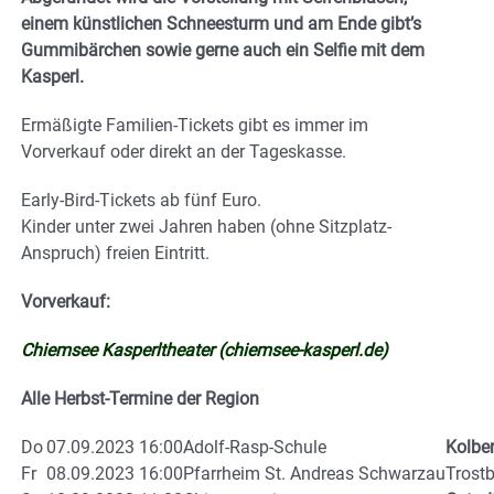
einem künstlichen Schneesturm und am Ende gibt’s
Gummibärchen sowie gerne auch ein Selfie mit dem
Kasperl.
Ermäßigte Familien-Tickets gibt es immer im
Vorverkauf oder direkt an der Tageskasse.
Early-Bird-Tickets ab fünf Euro.
Kinder unter zwei Jahren haben (ohne Sitzplatz-
Anspruch) freien Eintritt.
Vorverkauf:
Chiemsee Kasperltheater (chiemsee-kasperl.de)
Alle Herbst-Termine der Region
Do
07.09.2023 16:00
Adolf-Rasp-Schule
Kolbe
Fr
08.09.2023 16:00
Pfarrheim St. Andreas Schwarzau
Trost