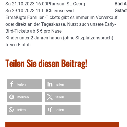
Sa
21.10.2023 16:00
Pfarrsaal St. Georg
Bad A
So
29.10.2023 11:00
Chiemseewirt
Gstad
Ermäßigte Familien-Tickets gibt es immer im Vorverkauf
oder direkt an der Tageskasse. Nutzt auch unsere Early-
Bird-Tickets ab 5 € pro Nase!
Kinder unter 2 Jahren haben (ohne Sitzplatzanspruch)
freien Eintritt.
Teilen Sie diesen Beitrag!
teilen
teilen
merken
teilen
teilen
teilen