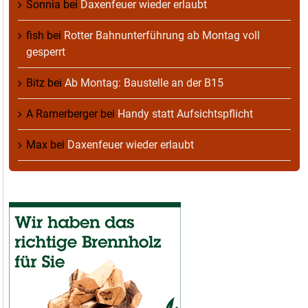
Sonnia
bei
Daxenfeuer wieder erlaubt
fish
bei
Rotter Bahnunterführung ab Montag voll
gesperrt
Bitz
bei
Ab Montag: Baustelle an der B15
A Ramerberger
bei
Handy statt Aufsichtspflicht
Max
bei
Daxenfeuer wieder erlaubt