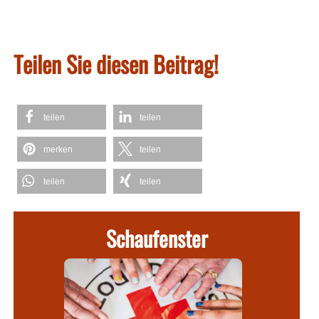
Teilen Sie diesen Beitrag!
teilen
teilen
merken
teilen
teilen
teilen
Schaufenster