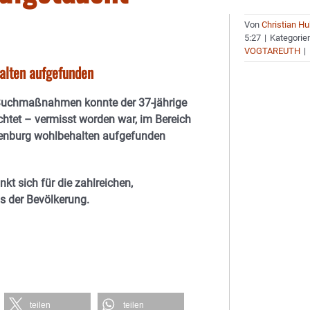
Von
Christian H
5:27
|
Kategorie
VOGTAREUTH
|
alten aufgefunden
Suchmaßnahmen konnte der 37-jährige
ichtet – vermisst worden war, im Bereich
nenburg wohlbehalten aufgefunden
kt sich für die zahlreichen,
s der Bevölkerung.
teilen
teilen