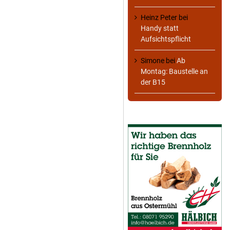
Heinz Peter
bei
Handy statt
Aufsichtspflicht
Simone
bei
Ab
Montag: Baustelle an
der B15