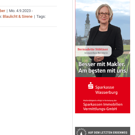
uber
|
Mo. 4.9.2023 -
n:
Blaulicht & Sirene
|
Tags: