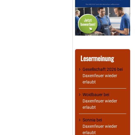
Lesermeinung
Gesellschaft 2026
bei
Daxenfeuer wieder
erlaubt
Woidbauer
bei
Daxenfeuer wieder
erlaubt
Sonnia
bei
Daxenfeuer wieder
erlaubt