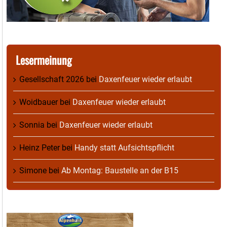
Lesermeinung
Gesellschaft 2026
bei
Daxenfeuer wieder erlaubt
Woidbauer
bei
Daxenfeuer wieder erlaubt
Sonnia
bei
Daxenfeuer wieder erlaubt
Heinz Peter
bei
Handy statt Aufsichtspflicht
Simone
bei
Ab Montag: Baustelle an der B15