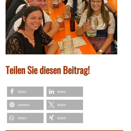
Teilen Sie diesen Beitrag!
teilen
teilen
merken
teilen
teilen
teilen