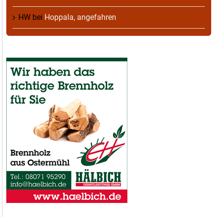
HW
bei
Hoppala, angefahren