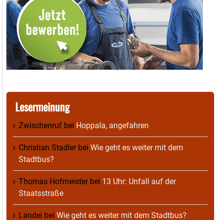
Lesermeinung
Zwischenruf
bei
Hoppala, angefahren
Christian Stadler
bei
Wie geht es weiter mit dem
Stadtbus?
Thomas Hofmeister
bei
13 Uhr: Unfall auf der
Staatsstraße
Landei
bei
Wie geht es weiter mit dem Stadtbus?