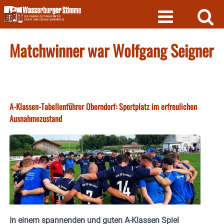
Skip
to
content
Matchwinner war Wolfgang Seigner
A-Klassen-Tabellenführer Oberndorf: Sportplatz im erfreulichen
Ausnahmezustand
In einem spannenden und guten A-Klassen Spiel