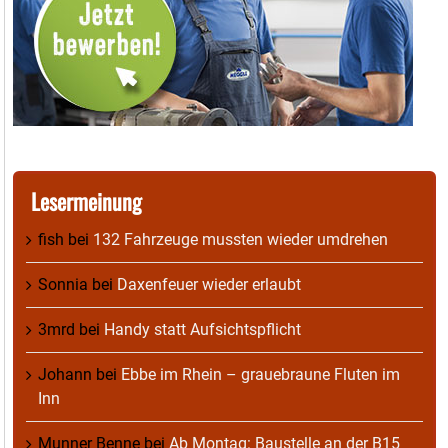
Lesermeinung
fish
bei
132 Fahrzeuge mussten wieder umdrehen
Sonnia
bei
Daxenfeuer wieder erlaubt
3mrd
bei
Handy statt Aufsichtspflicht
Johann
bei
Ebbe im Rhein – grauebraune Fluten im
Inn
Munner Benne
bei
Ab Montag: Baustelle an der B15