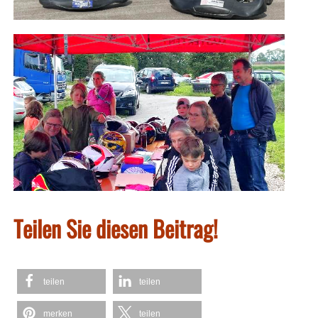
Teilen Sie diesen Beitrag!
teilen
teilen
merken
teilen