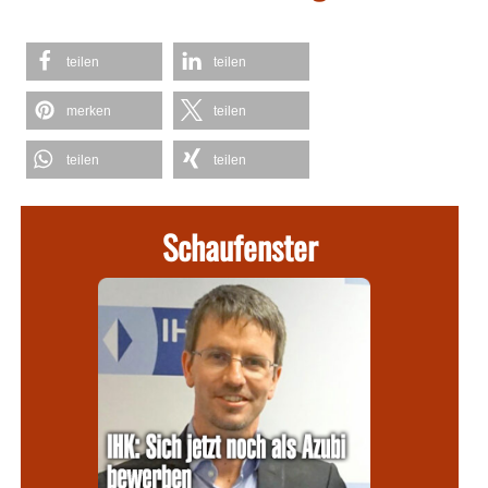
teilen
teilen
merken
teilen
teilen
teilen
Schaufenster