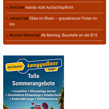
3mrd
bei
Handy statt Aufsichtspflicht
Johann
bei
Ebbe im Rhein – grauebraune Fluten im
Inn
Munner Benne
bei
Ab Montag: Baustelle an der B15