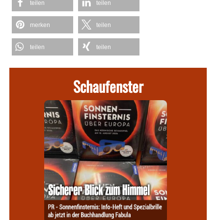
teilen
teilen
merken
teilen
teilen
teilen
Schaufenster