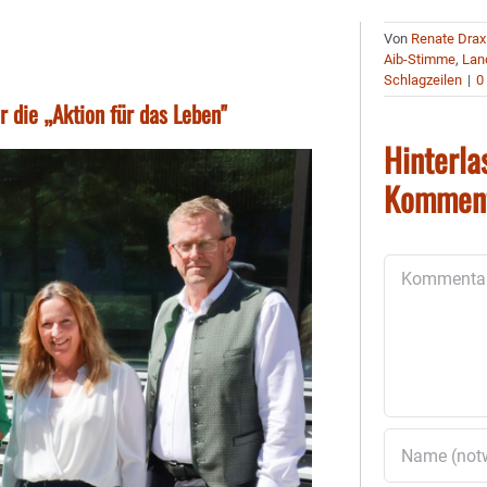
Von
Renate Drax
Aib-Stimme
,
Lan
Schlagzeilen
|
0
die „Aktion für das Leben"
Hinterla
Kommen
Kommentar