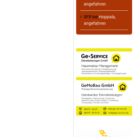
angefahren
SFR
bei
Hoppala,
angefahren