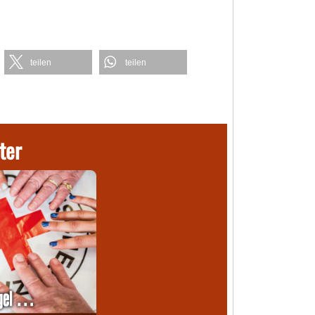
teilen
teilen
ter