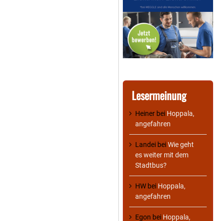
Lesermeinung
Heiner
bei
Hoppala,
angefahren
Landei
bei
Wie geht
es weiter mit dem
Stadtbus?
HW
bei
Hoppala,
angefahren
Egon
bei
Hoppala,