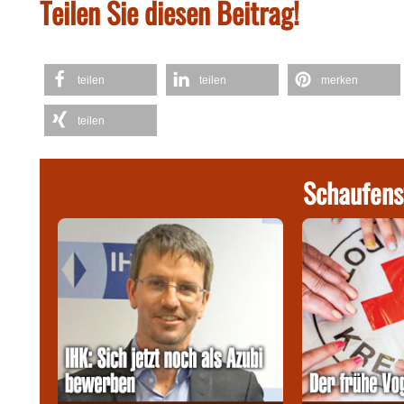
Teilen Sie diesen Beitrag!
teilen
teilen
merken
teilen
Schaufens