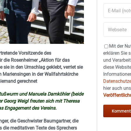
Mit der Nu
rtretende Vorsitzende des
erklären Sie 
für die Rosenheimer „Aktion für das
und Verarbeit
sie in den Umschlag geklebt, verriet sie
diese Website
n Mariensingen in der Wallfahrtskirche
Informationen
iemand gerechnet
Datenschutze
hier auch un
k-Rußwurm und Manuela Damköhler (beide
Veröffentlic
r Georg Weigl freuten sich mit Theresa
as Engagement des Vereins.
nger, die Geschwister Baumgartner, die
s die meditativen Texte des Sprechers