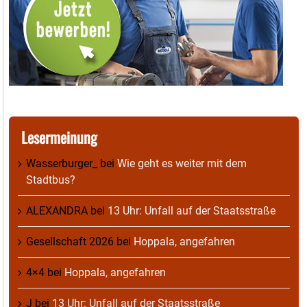
Lesermeinung
Wasserburger_
bei
Wie geht es weiter mit dem
Stadtbus?
ALEXANDRA
bei
13 Uhr: Unfall auf der Staatsstraße
Gesellschaft 2026
bei
Hoppala, angefahren
4×4
bei
Hoppala, angefahren
J
bei
13 Uhr: Unfall auf der Staatsstraße