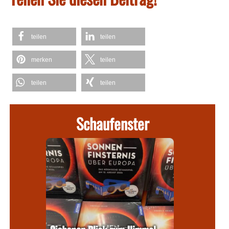
teilen
teilen
merken
teilen
teilen
teilen
Schaufenster