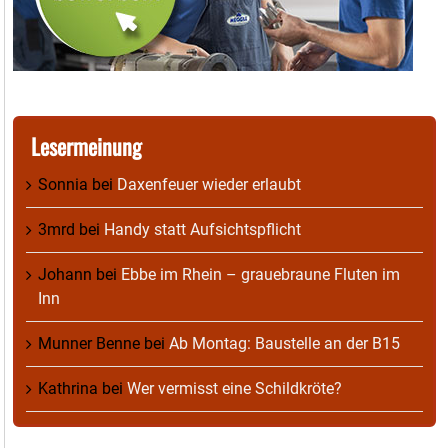
Lesermeinung
Sonnia
bei
Daxenfeuer wieder erlaubt
3mrd
bei
Handy statt Aufsichtspflicht
Johann
bei
Ebbe im Rhein – grauebraune Fluten im
Inn
Munner Benne
bei
Ab Montag: Baustelle an der B15
Kathrina
bei
Wer vermisst eine Schildkröte?