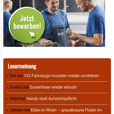
Lesermeinung
fish
bei
132 Fahrzeuge mussten wieder umdrehen
Sonnia
bei
Daxenfeuer wieder erlaubt
3mrd
bei
Handy statt Aufsichtspflicht
Johann
bei
Ebbe im Rhein – grauebraune Fluten im