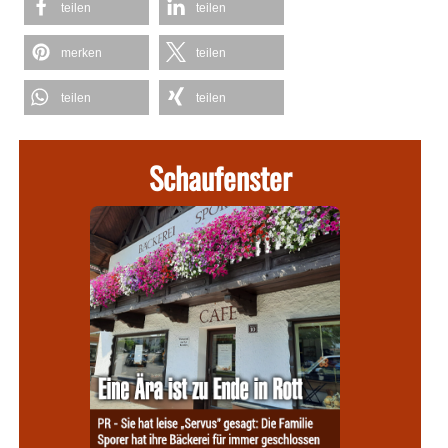
teilen
teilen
merken
teilen
teilen
teilen
Schaufenster